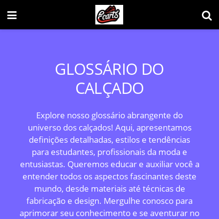
GLOSSÁRIO DO
CALÇADO
Explore nosso glossário abrangente do
universo dos calçados! Aqui, apresentamos
definições detalhadas, estilos e tendências
para estudantes, profissionais da moda e
entusiastas. Queremos educar e auxiliar você a
entender todos os aspectos fascinantes deste
mundo, desde materiais até técnicas de
fabricação e design. Mergulhe conosco para
aprimorar seu conhecimento e se aventurar no