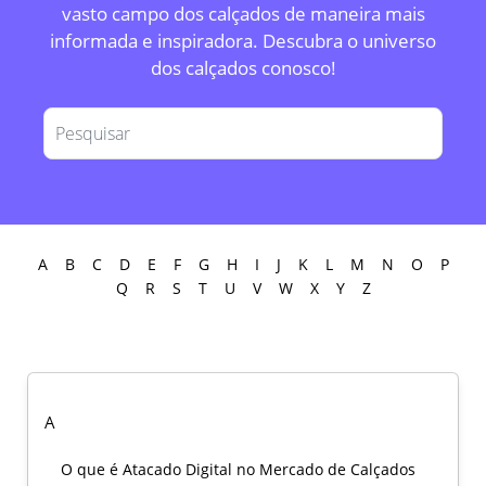
vasto campo dos calçados de maneira mais
informada e inspiradora. Descubra o universo
dos calçados conosco!
A
B
C
D
E
F
G
H
I
J
K
L
M
N
O
P
Q
R
S
T
U
V
W
X
Y
Z
A
O que é Atacado Digital no Mercado de Calçados