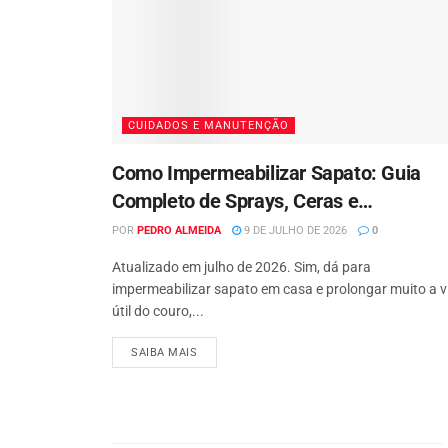
CUIDADOS E MANUTENÇÃO
Como Impermeabilizar Sapato: Guia
Completo de Sprays, Ceras e
Hidrofugantes (Couro, Camurça e Tecid
POR
PEDRO ALMEIDA
9 DE JULHO DE 2026
0
2026
Atualizado em julho de 2026. Sim, dá para
impermeabilizar sapato em casa e prolongar muito a v
útil do couro,...
SAIBA MAIS