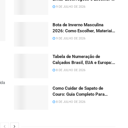
Calçado Certo em 2026
9 DE JULHO DE 2026
Bota de Inverno Masculina
2026: Como Escolher, Materiais
e Cuidados
9 DE JULHO DE 2026
Tabela de Numeração de
Calçados Brasil, EUA e Europa:
o)
Guia Completo (Adulto e Infantil)
8 DE JULHO DE 2026
2026
ida
Como Cuidar de Sapato de
Couro: Guia Completo Para
Fazer Durar Anos (2026)
8 DE JULHO DE 2026