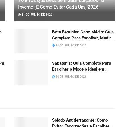
10 Erros Que Destroem Seus Calçados no
Inverno (E Como Evitar Cada Um) 2026
11 DE JULHO DE 2026
m
Bota Feminina Cano Médio: Guia
Completo Para Escolher, Medir e
Combinar em 2026
10 DE JULHO DE 2026
em
Sapatênis: Guia Completo Para
Escolher o Modelo Ideal em
2026
10 DE JULHO DE 2026
Solado Antiderrapante: Como
Evitar Escorregões e Escolher o