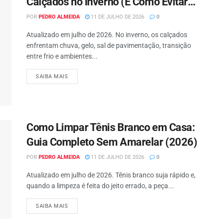
Calçados no Inverno (E Como Evitar
Cada Um) 2026
POR
PEDRO ALMEIDA
11 DE JULHO DE 2026
0
Atualizado em julho de 2026. No inverno, os calçados
enfrentam chuva, gelo, sal de pavimentação, transição
entre frio e ambientes...
SAIBA MAIS
Como Limpar Tênis Branco em Casa:
Guia Completo Sem Amarelar (2026)
POR
PEDRO ALMEIDA
11 DE JULHO DE 2026
0
Atualizado em julho de 2026. Tênis branco suja rápido e,
quando a limpeza é feita do jeito errado, a peça...
SAIBA MAIS