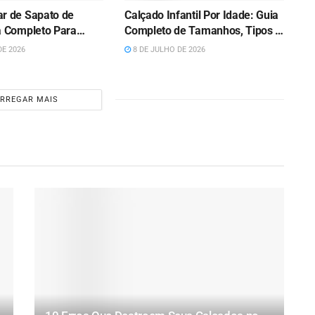
r de Sapato de
Calçado Infantil Por Idade: Guia
a Completo Para
Completo de Tamanhos, Tipos e
r Anos (2026)
Cuidados 2026
DE 2026
8 DE JULHO DE 2026
RREGAR MAIS