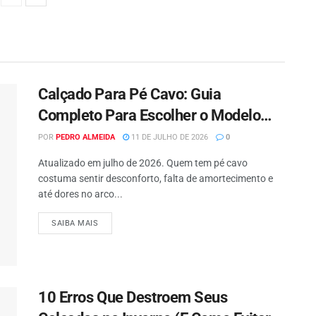
Calçado Para Pé Cavo: Guia
Completo Para Escolher o Modelo
Ideal em 2026
POR
PEDRO ALMEIDA
11 DE JULHO DE 2026
0
Atualizado em julho de 2026. Quem tem pé cavo
costuma sentir desconforto, falta de amortecimento e
até dores no arco...
SAIBA MAIS
10 Erros Que Destroem Seus