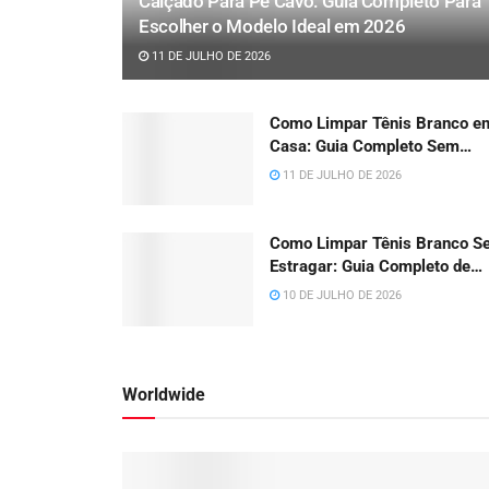
Calçado Para Pé Cavo: Guia Completo Para
Escolher o Modelo Ideal em 2026
11 DE JULHO DE 2026
Como Limpar Tênis Branco e
Casa: Guia Completo Sem
Amarelar (2026)
11 DE JULHO DE 2026
Como Limpar Tênis Branco S
Estragar: Guia Completo de
Cuidados Para 2026
10 DE JULHO DE 2026
Worldwide