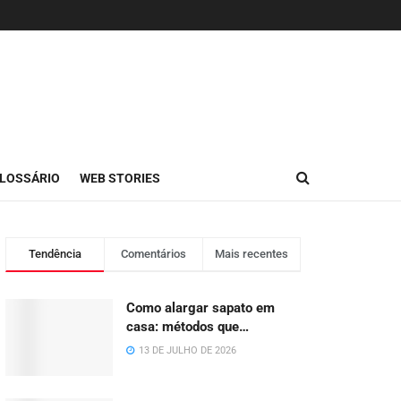
LOSSÁRIO
WEB STORIES
Tendência
Comentários
Mais recentes
Como alargar sapato em
casa: métodos que
funcionam de verdade
13 DE JULHO DE 2026