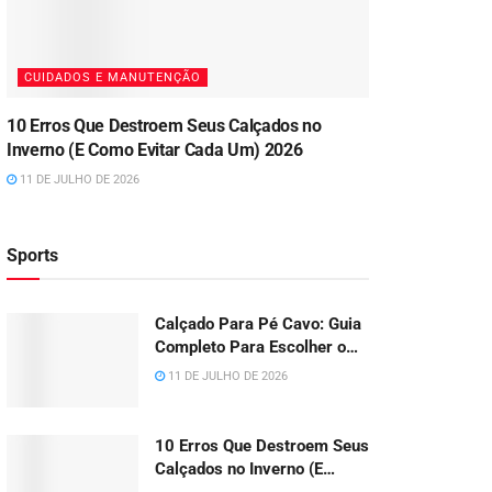
CUIDADOS E MANUTENÇÃO
10 Erros Que Destroem Seus Calçados no
Inverno (E Como Evitar Cada Um) 2026
11 DE JULHO DE 2026
Sports
Calçado Para Pé Cavo: Guia
Completo Para Escolher o
Modelo Ideal em 2026
11 DE JULHO DE 2026
10 Erros Que Destroem Seus
Calçados no Inverno (E
Como Evitar Cada Um) 2026