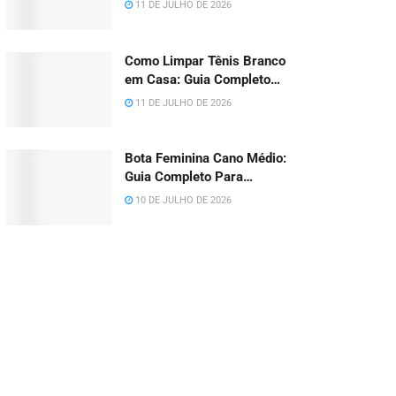
11 DE JULHO DE 2026
Como Limpar Tênis Branco
em Casa: Guia Completo
Sem Amarelar (2026)
11 DE JULHO DE 2026
Bota Feminina Cano Médio:
Guia Completo Para
Escolher, Medir e Combinar
10 DE JULHO DE 2026
em 2026