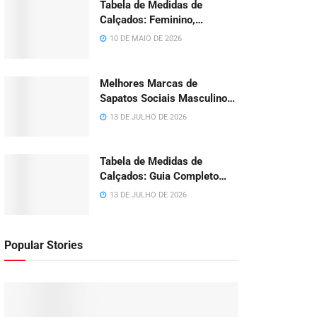
Tabela de Medidas de
Calçados: Feminino,
Masculino, Infantil e Bebê
10 DE MAIO DE 2026
(BR/EU/US/UK)
Melhores Marcas de
Sapatos Sociais Masculinos:
12 Opções em 2026
13 DE JULHO DE 2026
Tabela de Medidas de
Calçados: Guia Completo
BR, EUA e Europa 2026
13 DE JULHO DE 2026
Popular Stories