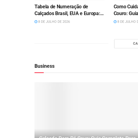
Tabela de Numeração de
Como Cuida
Calçados Brasil, EUA e Europa:
Couro: Gui
Guia Completo (Adulto e Infantil)
Fazer Dura
8 DE JULHO DE 2026
8 DE JULHO 
2026
CA
Business