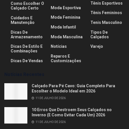
Tênis Esportivos
Como Escolher O
Moda Esportiva
Calçado Certo
Tênis Femininos
Moda Feminina
Cuidados E
Manutenção
Tenis Masculino
Moda Infantil
Dicas De
Tipos De
Armazenamento
Moda Masculina
Calçados
Dicas De Estilo E
Notícias
Varejo
Combinações
Reparos E
Dicas De Vendas
Customizações
Notícias Recentes
Calçado Para Pé Cavo: Guia Completo Para
Escolher o Modelo Ideal em 2026
11 DE JULHO DE 2026
10 Erros Que Destroem Seus Calçados no
Inverno (E Como Evitar Cada Um) 2026
11 DE JULHO DE 2026