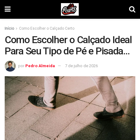
Início
Como Escolher o Calçado Certo
Como Escolher o Calçado Ideal
Para Seu Tipo de Pé e Pisada
em 2026
por
Pedro Almeida
7 de julho de 2026