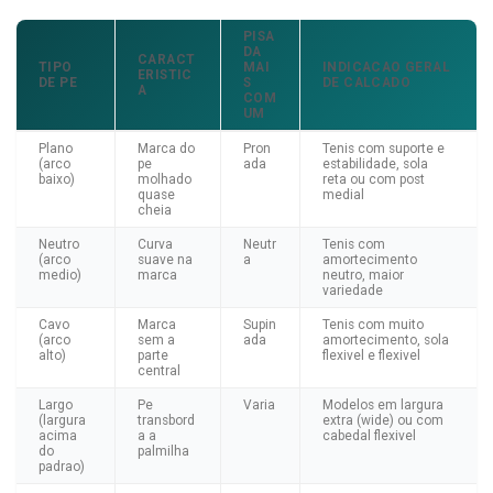
PISA
DA
CARACT
TIPO
MAI
INDICACAO GERAL
ERISTIC
DE PE
S
DE CALCADO
A
COM
UM
Plano
Marca do
Pron
Tenis com suporte e
(arco
pe
ada
estabilidade, sola
baixo)
molhado
reta ou com post
quase
medial
cheia
Neutro
Curva
Neutr
Tenis com
(arco
suave na
a
amortecimento
medio)
marca
neutro, maior
variedade
Cavo
Marca
Supin
Tenis com muito
(arco
sem a
ada
amortecimento, sola
alto)
parte
flexivel e flexivel
central
Largo
Pe
Varia
Modelos em largura
(largura
transbord
extra (wide) ou com
acima
a a
cabedal flexivel
do
palmilha
padrao)