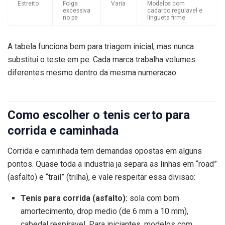
Estreito
Folga
Varia
Modelos com
excessiva
cadarco regulavel e
no pe
lingueta firme
A tabela funciona bem para triagem inicial, mas nunca
substitui o teste em pe. Cada marca trabalha volumes
diferentes mesmo dentro da mesma numeracao.
Como escolher o tenis certo para
corrida e caminhada
Corrida e caminhada tem demandas opostas em alguns
pontos. Quase toda a industria ja separa as linhas em “road”
(asfalto) e “trail” (trilha), e vale respeitar essa divisao:
Tenis para corrida (asfalto):
sola com bom
amortecimento, drop medio (de 6 mm a 10 mm),
cabedal respiravel. Para iniciantes, modelos com