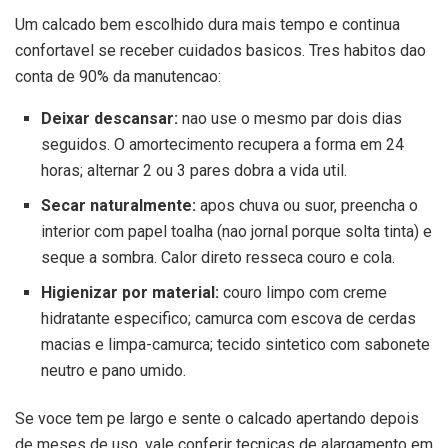
Um calcado bem escolhido dura mais tempo e continua
confortavel se receber cuidados basicos. Tres habitos dao
conta de 90% da manutencao:
Deixar descansar:
nao use o mesmo par dois dias
seguidos. O amortecimento recupera a forma em 24
horas; alternar 2 ou 3 pares dobra a vida util.
Secar naturalmente:
apos chuva ou suor, preencha o
interior com papel toalha (nao jornal porque solta tinta) e
seque a sombra. Calor direto resseca couro e cola.
Higienizar por material:
couro limpo com creme
hidratante especifico; camurca com escova de cerdas
macias e limpa-camurca; tecido sintetico com sabonete
neutro e pano umido.
Se voce tem pe largo e sente o calcado apertando depois
de meses de uso, vale conferir tecnicas de alargamento em