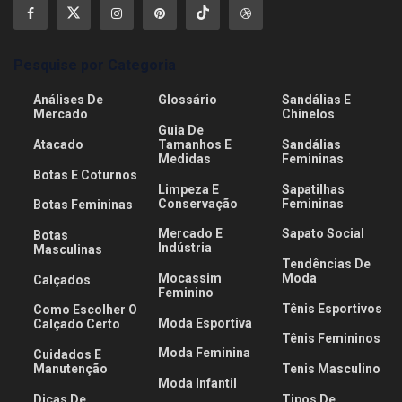
Pesquise por Categoria
Análises De
Glossário
Sandálias E
Mercado
Chinelos
Guia De
Atacado
Tamanhos E
Sandálias
Medidas
Femininas
Botas E Coturnos
Limpeza E
Sapatilhas
Conservação
Femininas
Botas Femininas
Mercado E
Sapato Social
Botas
Indústria
Masculinas
Tendências De
Mocassim
Moda
Calçados
Feminino
Tênis Esportivos
Como Escolher O
Moda Esportiva
Calçado Certo
Tênis Femininos
Moda Feminina
Cuidados E
Manutenção
Tenis Masculino
Moda Infantil
Dicas De
Tipos De