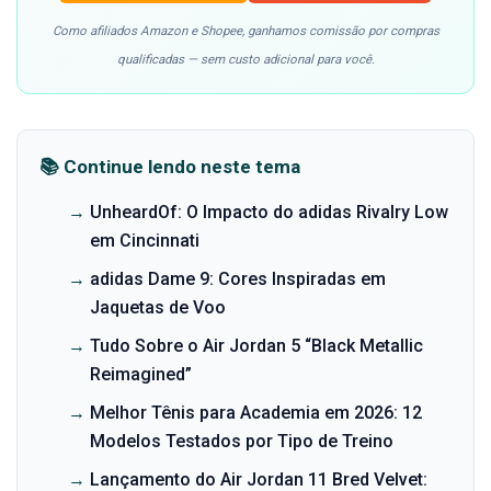
Como afiliados Amazon e Shopee, ganhamos comissão por compras
qualificadas — sem custo adicional para você.
📚 Continue lendo neste tema
→
UnheardOf: O Impacto do adidas Rivalry Low
em Cincinnati
→
adidas Dame 9: Cores Inspiradas em
Jaquetas de Voo
→
Tudo Sobre o Air Jordan 5 “Black Metallic
Reimagined”
→
Melhor Tênis para Academia em 2026: 12
Modelos Testados por Tipo de Treino
→
Lançamento do Air Jordan 11 Bred Velvet: