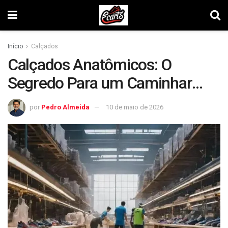
Início
Calçados
Calçados Anatômicos: O
Segredo Para um Caminhar
Confortável e Saudável
por
Pedro Almeida
10 de maio de 2026