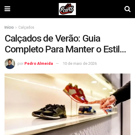
Início
Calçados
Calçados de Verão: Guia
Completo Para Manter o Estilo
e o Conforto
por
Pedro Almeida
10 de maio de 2026