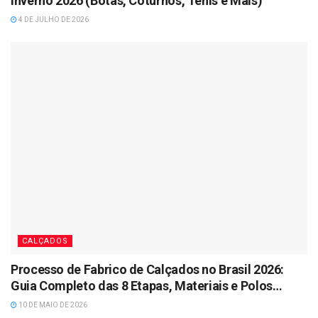
Inverno 2026 (Botas, Coturnos, Tênis e Mais)
4 DE JULHO DE 2026
CALÇADOS
Processo de Fabrico de Calçados no Brasil 2026:
Guia Completo das 8 Etapas, Materiais e Polos
Industriais
10 DE MAIO DE 2026