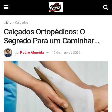
Início
Calçados
Calçados Ortopédicos: O
Segredo Para um Caminhar
Sem Dor
por
Pedro Almeida
10 de maio de 2026