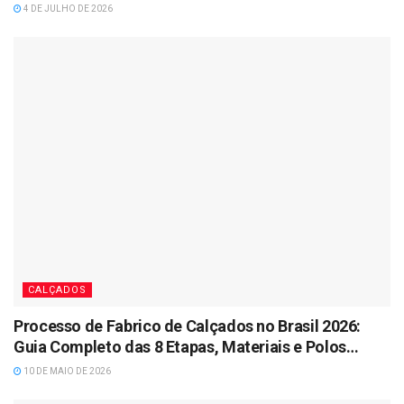
4 DE JULHO DE 2026
CALÇADOS
Processo de Fabrico de Calçados no Brasil 2026:
Guia Completo das 8 Etapas, Materiais e Polos
Industriais
10 DE MAIO DE 2026