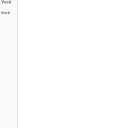
a Você
a Você