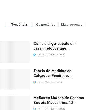
Tendência
Comentários
Mais recentes
Como alargar sapato em
casa: métodos que
funcionam de verdade
13 DE JULHO DE 2026
Tabela de Medidas de
Calçados: Feminino,
Masculino, Infantil e Bebê
10 DE MAIO DE 2026
(BR/EU/US/UK)
Melhores Marcas de Sapatos
Sociais Masculinos: 12
Opções em 2026
13 DE JULHO DE 2026