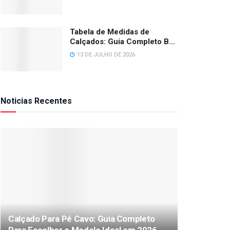
Tabela de Medidas de
Calçados: Guia Completo BR,
EUA e Europa 2026
13 DE JULHO DE 2026
Noticias Recentes
Calçado Para Pé Cavo: Guia Completo
Para Escolher o Modelo Ideal em 2026