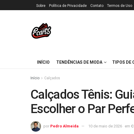
Sobre
Política de Privacidade
Contato
Termos de Uso
INÍCIO
TENDÊNCIAS DE MODA
TIPOS DE
Início
Calçados
Calçados Tênis: Gu
Escolher o Par Perf
por
Pedro Almeida
10 de maio de 2026
em
C