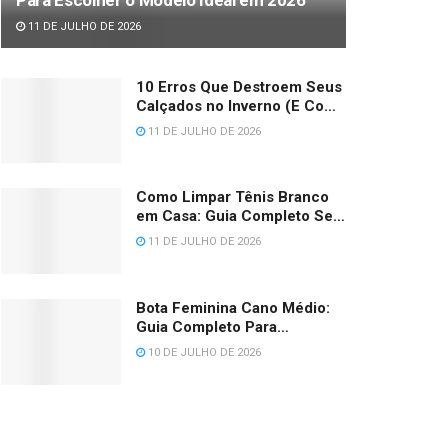
11 DE JULHO DE 2026
10 Erros Que Destroem Seus
Calçados no Inverno (E Como
Evitar Cada Um) 2026
11 DE JULHO DE 2026
Como Limpar Tênis Branco
em Casa: Guia Completo Sem
Amarelar (2026)
11 DE JULHO DE 2026
Bota Feminina Cano Médio:
Guia Completo Para
Escolher, Medir e Combinar
10 DE JULHO DE 2026
em 2026