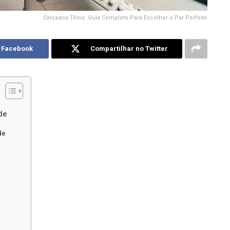
Calçados Tênis: Guia Completo Para Escolher o Par Perfeito
o Facebook
Compartilhar no Twitter
de
de