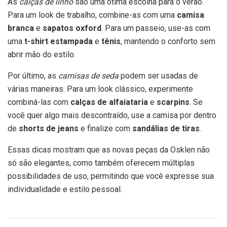
As
calças de linho
são uma ótima escolha para o verão.
Para um look de trabalho, combine-as com uma
camisa
branca
e
sapatos oxford
. Para um passeio, use-as com
uma
t-shirt estampada
e
tênis
, mantendo o conforto sem
abrir mão do estilo.
Por último, as
camisas de seda
podem ser usadas de
várias maneiras. Para um look clássico, experimente
combiná-las com
calças de alfaiataria
e
scarpins
. Se
você quer algo mais descontraído, use a camisa por dentro
de
shorts de jeans
e finalize com
sandálias de tiras
.
Essas dicas mostram que as novas peças da Osklen não
só são elegantes, como também oferecem múltiplas
possibilidades de uso, permitindo que você expresse sua
individualidade e estilo pessoal.