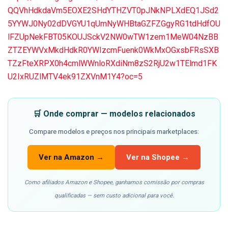
QQVhHdkdaVm5EOXE2SHdYTHZVT0pJNkNPLXdEQ1JSd2
5YYWJ0Ny02dDVGYU1qUmNyWHBtaGZFZGgyRG1tdHdfOU
lFZUpNekFBT05KOUJSckV2NW0wTW1zem1MeW04NzBB
ZTZEYWVxMkdHdkR0YWIzcmFuenk0WkMxOGxsbFRsSXB
TZzFteXRPX0h4cmlWWnloRXdiNm8zS2RjU2w1TElmd1FK
U2IxRUZlMTV4ek91ZXVnM1Y4?oc=5
🛒 Onde comprar — modelos relacionados
Compare modelos e preços nos principais marketplaces:
Ver na Amazon →
Ver na Shopee →
Como afiliados Amazon e Shopee, ganhamos comissão por compras
qualificadas — sem custo adicional para você.