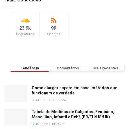
23.9k
99
Seguidores
Inscritos
Tendência
Comentários
Mais recentes
Como alargar sapato em casa: métodos que
funcionam de verdade
13 DE JULHO DE 2026
Tabela de Medidas de Calçados: Feminino,
Masculino, Infantil e Bebê (BR/EU/US/UK)
10 DE MAIO DE 2026