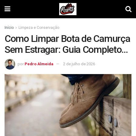
Início
Limpeza e Conservação
Como Limpar Bota de Camurça
Sem Estragar: Guia Completo
Para o Inverno 2026
por
Pedro Almeida
2 de julho de 2026