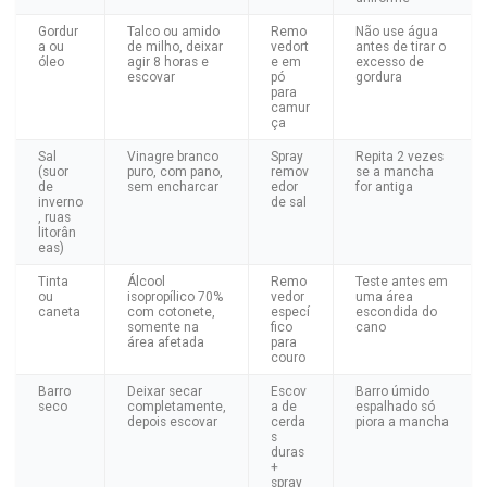
Gordur
Talco ou amido
Remo
Não use água
a ou
de milho, deixar
vedort
antes de tirar o
óleo
agir 8 horas e
e em
excesso de
escovar
pó
gordura
para
camur
ça
Sal
Vinagre branco
Spray
Repita 2 vezes
(suor
puro, com pano,
remov
se a mancha
de
sem encharcar
edor
for antiga
inverno
de sal
, ruas
litorân
eas)
Tinta
Álcool
Remo
Teste antes em
ou
isopropílico 70%
vedor
uma área
caneta
com cotonete,
especí
escondida do
somente na
fico
cano
área afetada
para
couro
Barro
Deixar secar
Escov
Barro úmido
seco
completamente,
a de
espalhado só
depois escovar
cerda
piora a mancha
s
duras
+
spray