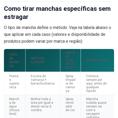
Como tirar manchas específicas sem
estragar
O tipo de mancha define o método. Veja na tabela abaixo o
que aplicar em cada caso (valores e disponibilidade de
produtos podem variar por marca e região):
MÉTO
TIPO
DO
DE
MÉTODO
COM
OBSERVAÇÃO
MANC
CASEIRO
PROD
HA
UTO
Poeira
Escova de
Spray
Comece
e
camurça +
limpad
sempre por
sujeira
borracha branca
or de
aqui, antes de
seca
camur
qualquer
ça
líquido
Manch
Molhar toda a
Spray
Mancha
a de
área por igual e
renov
isolada quase
água
deixar secar à
ador
sempre sai
(chuva
sombra
de cor
com a
leve)
secagem
uniforme