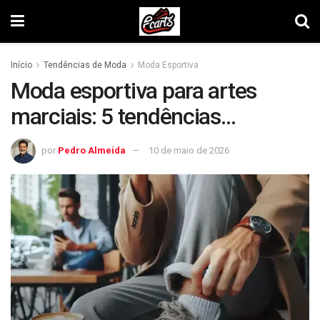
Início
Tendências de Moda
Moda Esportiva
Moda esportiva para artes
marciais: 5 tendências
imperdíveis
por
Pedro Almeida
10 de maio de 2026