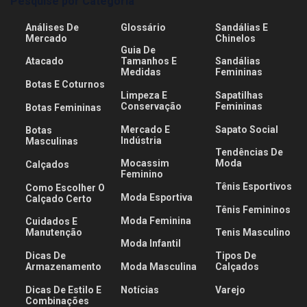
Pesquise por Categoria
Análises De
Glossário
Sandálias E
Mercado
Chinelos
Guia De
Atacado
Tamanhos E
Sandálias
Medidas
Femininas
Botas E Coturnos
Limpeza E
Sapatilhas
Conservação
Femininas
Botas Femininas
Mercado E
Sapato Social
Botas
Indústria
Masculinas
Tendências De
Mocassim
Moda
Calçados
Feminino
Tênis Esportivos
Como Escolher O
Moda Esportiva
Calçado Certo
Tênis Femininos
Moda Feminina
Cuidados E
Manutenção
Tenis Masculino
Moda Infantil
Dicas De
Tipos De
Armazenamento
Moda Masculina
Calçados
Dicas De Estilo E
Notícias
Varejo
Combinações