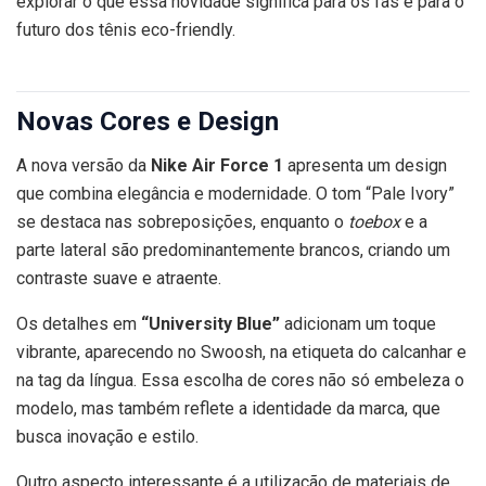
explorar o que essa novidade significa para os fãs e para o
futuro dos tênis eco-friendly.
Novas Cores e Design
A nova versão da
Nike Air Force 1
apresenta um design
que combina elegância e modernidade. O tom “Pale Ivory”
se destaca nas sobreposições, enquanto o
toebox
e a
parte lateral são predominantemente brancos, criando um
contraste suave e atraente.
Os detalhes em
“University Blue”
adicionam um toque
vibrante, aparecendo no Swoosh, na etiqueta do calcanhar e
na tag da língua. Essa escolha de cores não só embeleza o
modelo, mas também reflete a identidade da marca, que
busca inovação e estilo.
Outro aspecto interessante é a utilização de materiais de