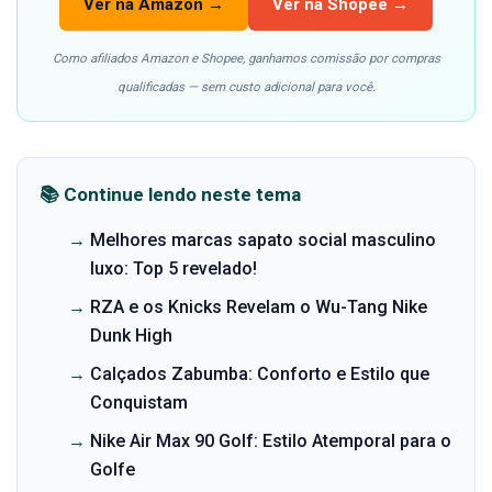
Ver na Amazon →
Ver na Shopee →
Como afiliados Amazon e Shopee, ganhamos comissão por compras
qualificadas — sem custo adicional para você.
📚 Continue lendo neste tema
→
Melhores marcas sapato social masculino
luxo: Top 5 revelado!
→
RZA e os Knicks Revelam o Wu-Tang Nike
Dunk High
→
Calçados Zabumba: Conforto e Estilo que
Conquistam
→
Nike Air Max 90 Golf: Estilo Atemporal para o
Golfe