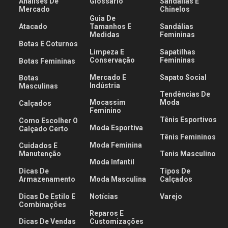
Análises De
Glossário
Sandálias E
Mercado
Chinelos
Guia De
Atacado
Tamanhos E
Sandálias
Medidas
Femininas
Botas E Coturnos
Limpeza E
Sapatilhas
Conservação
Femininas
Botas Femininas
Mercado E
Sapato Social
Botas
Indústria
Masculinas
Tendências De
Mocassim
Moda
Calçados
Feminino
Tênis Esportivos
Como Escolher O
Moda Esportiva
Calçado Certo
Tênis Femininos
Moda Feminina
Cuidados E
Manutenção
Tenis Masculino
Moda Infantil
Dicas De
Tipos De
Armazenamento
Moda Masculina
Calçados
Dicas De Estilo E
Notícias
Varejo
Combinações
Reparos E
Dicas De Vendas
Customizações