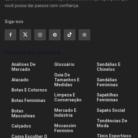
você possa dar passos com confiança.
Siga-nos
Pesquise por Categoria
Análises De
Glossário
Sandálias E
Mercado
Chinelos
Guia De
Atacado
Tamanhos E
Sandálias
Medidas
Femininas
Botas E Coturnos
Limpeza E
Sapatilhas
Conservação
Femininas
Botas Femininas
Mercado E
Sapato Social
Botas
Indústria
Masculinas
Tendências De
Mocassim
Moda
Calçados
Feminino
Tênis Esportivos
Como Escolher O