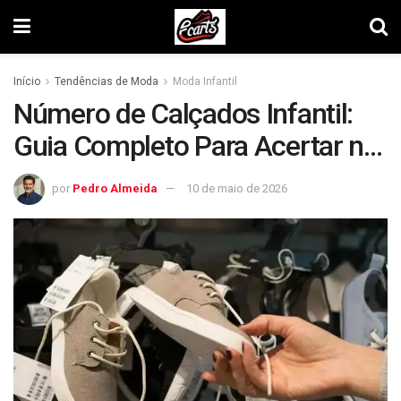
Início
Tendências de Moda
Moda Infantil
Número de Calçados Infantil:
Guia Completo Para Acertar na
Escolha
por
Pedro Almeida
10 de maio de 2026