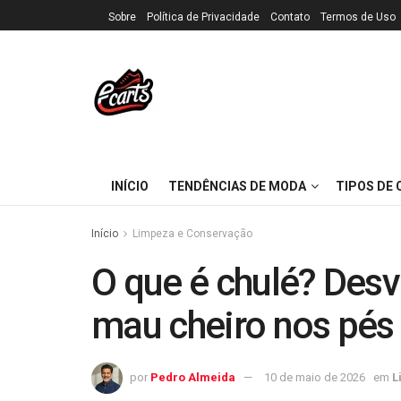
Sobre
Política de Privacidade
Contato
Termos de Uso
INÍCIO
TENDÊNCIAS DE MODA
TIPOS DE
Início
Limpeza e Conservação
O que é chulé? Des
mau cheiro nos pés
por
Pedro Almeida
10 de maio de 2026
em
L