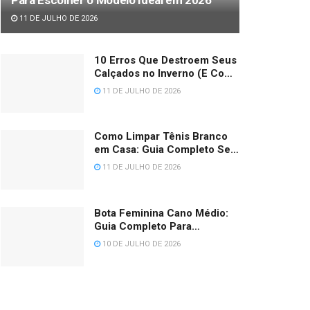
11 DE JULHO DE 2026
10 Erros Que Destroem Seus
Calçados no Inverno (E Como
Evitar Cada Um) 2026
11 DE JULHO DE 2026
Como Limpar Tênis Branco
em Casa: Guia Completo Sem
Amarelar (2026)
11 DE JULHO DE 2026
Bota Feminina Cano Médio:
Guia Completo Para
Escolher, Medir e Combinar
10 DE JULHO DE 2026
em 2026