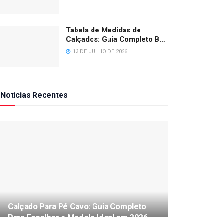
Tabela de Medidas de
Calçados: Guia Completo BR,
EUA e Europa 2026
13 DE JULHO DE 2026
Noticias Recentes
Calçado Para Pé Cavo: Guia Completo
Para Escolher o Modelo Ideal em 2026