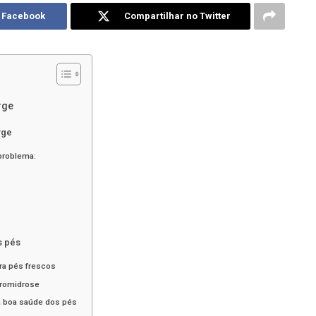
o Facebook
Compartilhar no Twitter
rge
rge
 problema:
s pés
ara pés frescos
bromidrose
da boa saúde dos pés