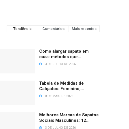
Tendência
Comentários
Mais recentes
Como alargar sapato em
casa: métodos que
funcionam de verdade
13 DE JULHO DE 2026
Tabela de Medidas de
Calçados: Feminino,
Masculino, Infantil e Bebê
10 DE MAIO DE 2026
(BR/EU/US/UK)
Melhores Marcas de Sapatos
Sociais Masculinos: 12
Opções em 2026
13 DE JULHO DE 2026