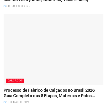
4 DE JULHO DE 2026
CALÇADOS
Processo de Fabrico de Calçados no Brasil 2026:
Guia Completo das 8 Etapas, Materiais e Polos
Industriais
10 DE MAIO DE 2026