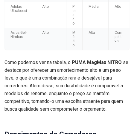
Adidas
Alto
P
Média
Alto
Ultraboost
es
a
d
o
Asics Gel-
Alto
M
Alta
Com
Nimbus
é
petiti
di
vo
o
Como podemos ver na tabela, o
PUMA MagMax NITRO
se
destaca por oferecer um amortecimento alto e um peso
leve, o que é uma combinação rara e desejável para
corredores. Além disso, sua durabilidade é comparável a
modelos de renome, enquanto o preço se mantém
competitivo, tornando-o uma escolha atraente para quem
busca qualidade sem comprometer o orçamento.