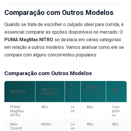
Comparação com Outros Modelos
Quando se trata de escolher o calçado ideal para corrida, é
essencial comparar as opções disponíveis no mercado. O
PUMA MagMax NITRO
se destaca em várias categorias
em relação a outros modelos. Vamos analisar como ele se
compara com alguns concorrentes populares:
Comparação com Outros Modelos
P
DURAB
AMORTE
E
PRE
MODELO
ILIDAD
CIMENTO
S
ÇO
E
O
PUMA
Alto
Le
Alta
Com
MagMax
ve
petiti
NITRO
vo
Nike
Médio
Le
Alta
Alto
ZoomX
ve