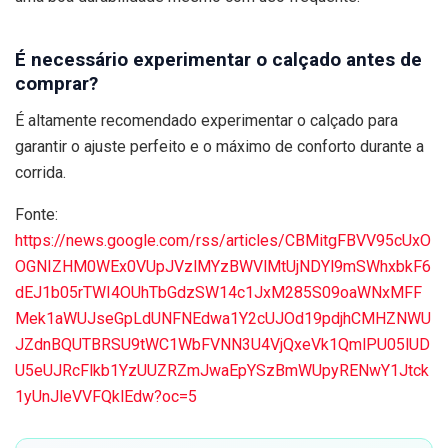
É necessário experimentar o calçado antes de
comprar?
É altamente recomendado experimentar o calçado para
garantir o ajuste perfeito e o máximo de conforto durante a
corrida.
Fonte:
https://news.google.com/rss/articles/CBMitgFBVV95cUxO
OGNIZHM0WEx0VUpJVzlMYzBWVlMtUjNDYl9mSWhxbkF6
dEJ1b05rTWI4OUhTbGdzSW14c1JxM285S09oaWNxMFF
Mek1aWUJseGpLdUNFNEdwa1Y2cUJOd19pdjhCMHZNWU
JZdnBQUTBRSU9tWC1WbFVNN3U4VjQxeVk1QmlPU05lUD
U5eUJRcFlkb1YzUUZRZmJwaEpYSzBmWUpyRENwY1Jtck
1yUnJleVVFQklEdw?oc=5