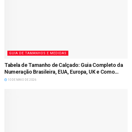
GUIA DE TAMANHOS E MEDIDAS
Tabela de Tamanho de Calçado: Guia Completo da
Numeração Brasileira, EUA, Europa, UK e Como
Medir o Pé
10 DE MAIO DE 2026