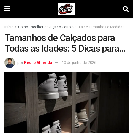
Início
Como Escolher o Calçado Certo
Guia de Tamanhos e Medidas
Tamanhos de Calçados para
Todas as Idades: 5 Dicas para
Escolher o Par Perfeito
por
Pedro Almeida
10 de junho de 2026