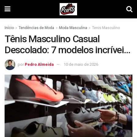
Início
Tendências de Moda
Moda Masculina
Tenis Masculino
Tênis Masculino Casual
Descolado: 7 modelos incríveis
para arrasar
por
Pedro Almeida
10 de maio de 2026