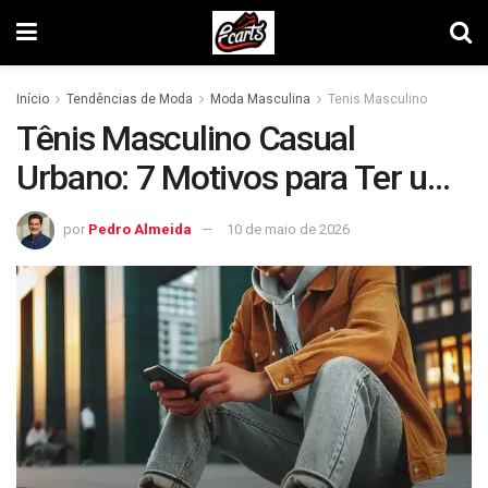
Início
Tendências de Moda
Moda Masculina
Tenis Masculino
Tênis Masculino Casual
Urbano: 7 Motivos para Ter um
no Guarda-Roupas
por
Pedro Almeida
10 de maio de 2026