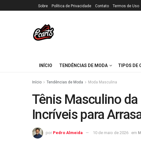
Sobre
Política de Privacidade
Contato
Termos de Uso
INÍCIO
TENDÊNCIAS DE MODA
TIPOS DE
Início
Tendências de Moda
Moda Masculina
Tênis Masculino da
Incríveis para Arras
por
Pedro Almeida
10 de maio de 2026
em
M