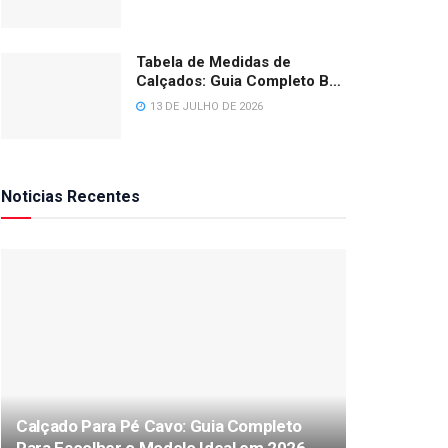
Tabela de Medidas de
Calçados: Guia Completo BR,
EUA e Europa 2026
13 DE JULHO DE 2026
Noticias Recentes
Calçado Para Pé Cavo: Guia Completo
Para Escolher o Modelo Ideal em 2026