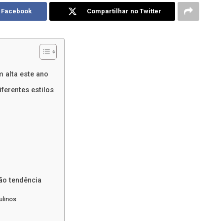
o Facebook
Compartilhar no Twitter
 alta este ano
erentes estilos
ão tendência
linos