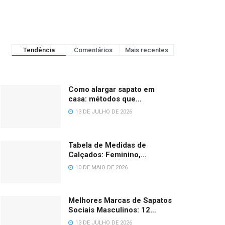
Tendência
Comentários
Mais recentes
Como alargar sapato em
casa: métodos que
funcionam de verdade
13 DE JULHO DE 2026
Tabela de Medidas de
Calçados: Feminino,
Masculino, Infantil e Bebê
10 DE MAIO DE 2026
(BR/EU/US/UK)
Melhores Marcas de Sapatos
Sociais Masculinos: 12
Opções em 2026
13 DE JULHO DE 2026