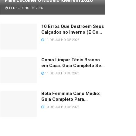
11 DE JULHO DE 2026
10 Erros Que Destroem Seus
Calçados no Inverno (E Como
Evitar Cada Um) 2026
11 DE JULHO DE 2026
Como Limpar Tênis Branco
em Casa: Guia Completo Sem
Amarelar (2026)
11 DE JULHO DE 2026
Bota Feminina Cano Médio:
Guia Completo Para
Escolher, Medir e Combinar
10 DE JULHO DE 2026
em 2026