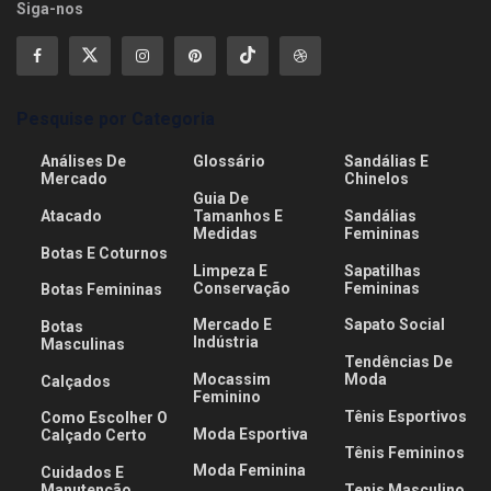
Siga-nos
Pesquise por Categoria
Análises De
Glossário
Sandálias E
Mercado
Chinelos
Guia De
Atacado
Tamanhos E
Sandálias
Medidas
Femininas
Botas E Coturnos
Limpeza E
Sapatilhas
Conservação
Femininas
Botas Femininas
Mercado E
Sapato Social
Botas
Indústria
Masculinas
Tendências De
Mocassim
Moda
Calçados
Feminino
Tênis Esportivos
Como Escolher O
Moda Esportiva
Calçado Certo
Tênis Femininos
Moda Feminina
Cuidados E
Manutenção
Tenis Masculino