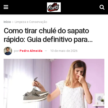
Início
Limpeza e Conservação
Como tirar chulé do sapato
rápido: Guia definitivo para
eliminar o mau cheiro
por
Pedro Almeida
10 de maio de 2026