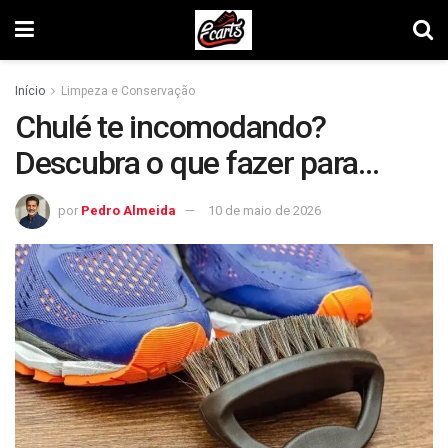
Início
Limpeza e Conservação
Chulé te incomodando?
Descubra o que fazer para
eliminá-lo de vez!
por
Pedro Almeida
10 de maio de 2026