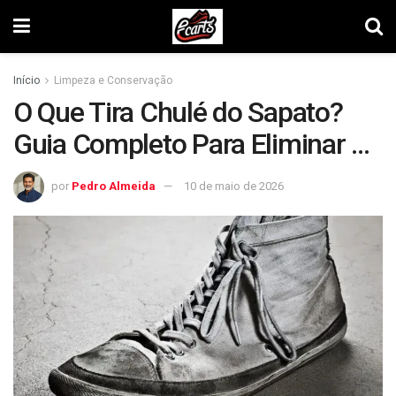
Início
Limpeza e Conservação
O Que Tira Chulé do Sapato?
Guia Completo Para Eliminar o
Mau Cheiro!
por
Pedro Almeida
10 de maio de 2026