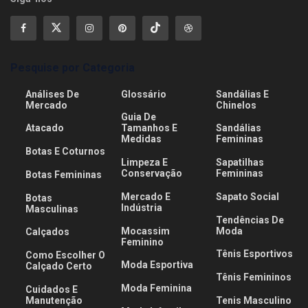
Pesquise por Categoria
Análises De
Glossário
Sandálias E
Mercado
Chinelos
Guia De
Atacado
Tamanhos E
Sandálias
Medidas
Femininas
Botas E Coturnos
Limpeza E
Sapatilhas
Conservação
Femininas
Botas Femininas
Mercado E
Sapato Social
Botas
Indústria
Masculinas
Tendências De
Mocassim
Moda
Calçados
Feminino
Tênis Esportivos
Como Escolher O
Moda Esportiva
Calçado Certo
Tênis Femininos
Moda Feminina
Cuidados E
Manutenção
Tenis Masculino