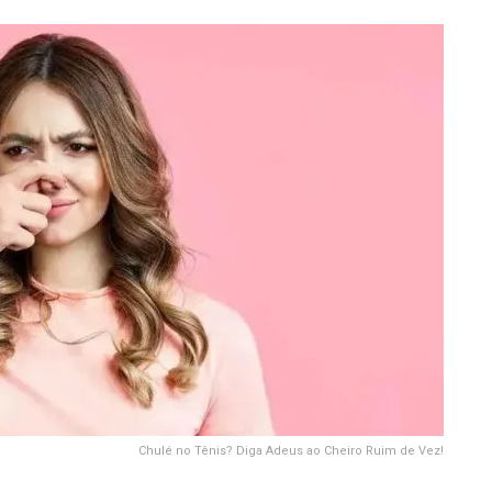
Chulé no Tênis? Diga Adeus ao Cheiro Ruim de Vez!