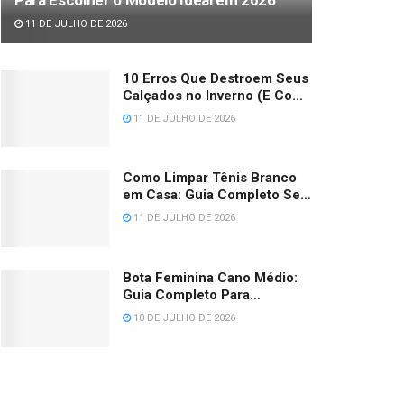
11 DE JULHO DE 2026
10 Erros Que Destroem Seus
Calçados no Inverno (E Como
Evitar Cada Um) 2026
11 DE JULHO DE 2026
Como Limpar Tênis Branco
em Casa: Guia Completo Sem
Amarelar (2026)
11 DE JULHO DE 2026
Bota Feminina Cano Médio:
Guia Completo Para
Escolher, Medir e Combinar
10 DE JULHO DE 2026
em 2026