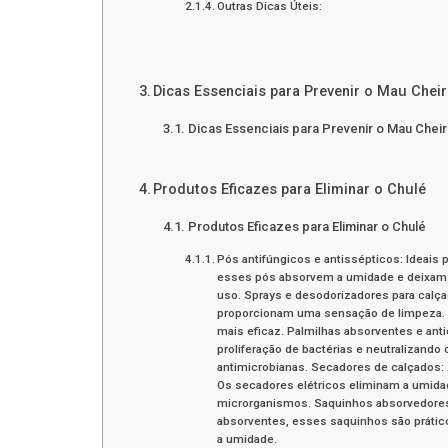
Outras Dicas Úteis:
Dicas Essenciais para Prevenir o Mau Chei
Dicas Essenciais para Prevenir o Mau Chei
Produtos Eficazes para Eliminar o Chulé
Produtos Eficazes para Eliminar o Chulé
Pós antifúngicos e antissépticos: Ideais
esses pós absorvem a umidade e deixam 
uso. Sprays e desodorizadores para calçad
proporcionam uma sensação de limpeza. 
mais eficaz. Palmilhas absorventes e ant
proliferação de bactérias e neutralizando
antimicrobianas. Secadores de calçados: 
Os secadores elétricos eliminam a umidad
microrganismos. Saquinhos absorvedores 
absorventes, esses saquinhos são prático
a umidade.