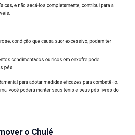
ísicas, e não secá-los completamente, contribui para a
veis.
ose, condição que causa suor excessivo, podem ter
ntos condimentados ou ricos em enxofre pode
os pés.
damental para adotar medidas eficazes para combatê-lo.
ema, você poderá manter seus tênis e seus pés livres do
mover o Chulé