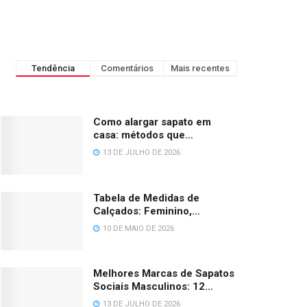
Tendência
Comentários
Mais recentes
Como alargar sapato em
casa: métodos que
funcionam de verdade
13 DE JULHO DE 2026
Tabela de Medidas de
Calçados: Feminino,
Masculino, Infantil e Bebê
10 DE MAIO DE 2026
(BR/EU/US/UK)
Melhores Marcas de Sapatos
Sociais Masculinos: 12
Opções em 2026
13 DE JULHO DE 2026