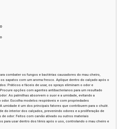
ro
ro
 para combater os fungos e bactérias causadores do mau cheiro,
os sapatos com um aroma fresco. Aplique dentro do calçado após o
os: Práticos e fáceis de usar, os sprays eliminam o odor e
Procure opções com agentes antibacterianos para um resultado
iodor: As palmilhas absorvem o suor e a umidade, evitando a
 o odor. Escolha modelos respiráveis e com propriedades
A umidade é um dos principais fatores que contribuem para o chulé.
e do interior dos calçados, prevenindo odores e a proliferação de
de odor: Feitos com carvão ativado ou outros materiais
s para usar dentro dos tênis após o uso, controlando o mau cheiro e