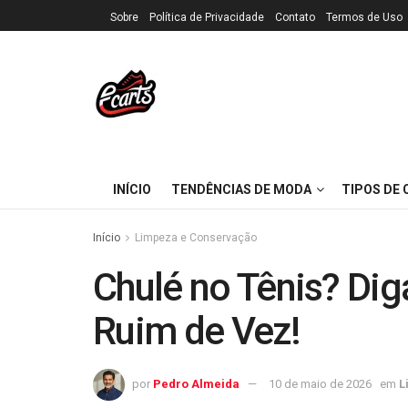
Sobre
Política de Privacidade
Contato
Termos de Uso
INÍCIO
TENDÊNCIAS DE MODA
TIPOS DE
Início
Limpeza e Conservação
Chulé no Tênis? Dig
Ruim de Vez!
por
Pedro Almeida
10 de maio de 2026
em
L