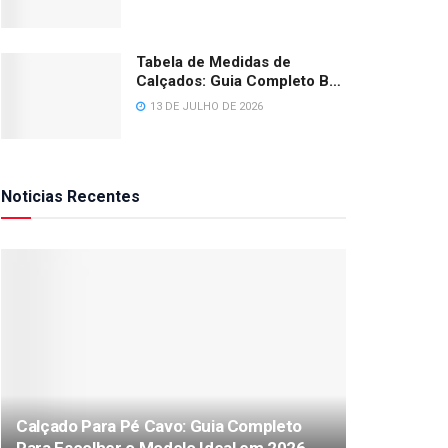
Tabela de Medidas de
Calçados: Guia Completo BR,
EUA e Europa 2026
13 DE JULHO DE 2026
Noticias Recentes
Calçado Para Pé Cavo: Guia Completo
Para Escolher o Modelo Ideal em 2026