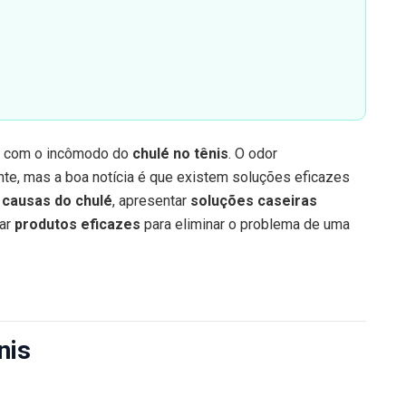
eu com o incômodo do
chulé no tênis
. O odor
te, mas a boa notícia é que existem soluções eficazes
s
causas do chulé
, apresentar
soluções caseiras
car
produtos eficazes
para eliminar o problema de uma
nis