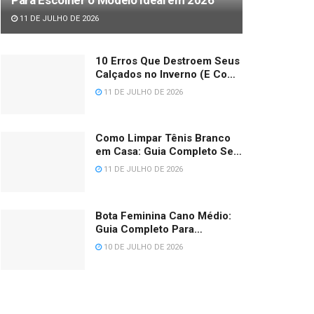
11 DE JULHO DE 2026
10 Erros Que Destroem Seus
Calçados no Inverno (E Como
Evitar Cada Um) 2026
11 DE JULHO DE 2026
Como Limpar Tênis Branco
em Casa: Guia Completo Sem
Amarelar (2026)
11 DE JULHO DE 2026
Bota Feminina Cano Médio:
Guia Completo Para
Escolher, Medir e Combinar
10 DE JULHO DE 2026
em 2026