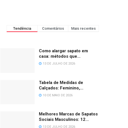
Tendência
Comentários
Mais recentes
Como alargar sapato em
casa: métodos que
funcionam de verdade
13 DE JULHO DE 2026
Tabela de Medidas de
Calçados: Feminino,
Masculino, Infantil e Bebê
10 DE MAIO DE 2026
(BR/EU/US/UK)
Melhores Marcas de Sapatos
Sociais Masculinos: 12
Opções em 2026
13 DE JULHO DE 2026