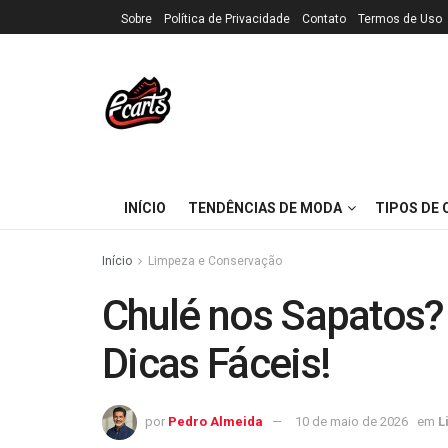
Sobre
Política de Privacidade
Contato
Termos de Uso
INÍCIO
TENDÊNCIAS DE MODA
TIPOS DE
Início
Limpeza e Conservação
Chulé nos Sapatos?
Dicas Fáceis!
por
Pedro Almeida
10 de maio de 2026
em
L