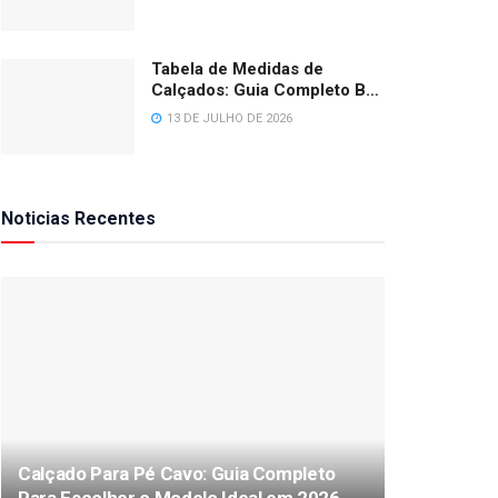
Tabela de Medidas de
Calçados: Guia Completo BR,
EUA e Europa 2026
13 DE JULHO DE 2026
Noticias Recentes
Calçado Para Pé Cavo: Guia Completo
Para Escolher o Modelo Ideal em 2026