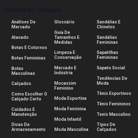
Pesquise por Categoria
Análises De
Glossário
Sandálias E
Mercado
Chinelos
Guia De
Atacado
Tamanhos E
Sandálias
Medidas
Femininas
Botas E Coturnos
Limpeza E
Sapatilhas
Conservação
Femininas
Botas Femininas
Mercado E
Sapato Social
Botas
Indústria
Masculinas
Tendências De
Mocassim
Moda
Calçados
Feminino
Tênis Esportivos
Como Escolher O
Moda Esportiva
Calçado Certo
Tênis Femininos
Moda Feminina
Cuidados E
Manutenção
Tenis Masculino
Moda Infantil
Dicas De
Tipos De
Armazenamento
Moda Masculina
Calçados