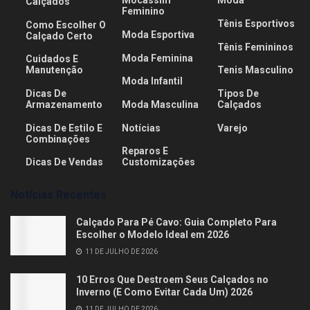
Mocassim
Moda
Calçados
Feminino
Tênis Esportivos
Como Escolher O
Moda Esportiva
Calçado Certo
Tênis Femininos
Moda Feminina
Cuidados E
Manutenção
Tenis Masculino
Moda Infantil
Dicas De
Tipos De
Armazenamento
Moda Masculina
Calçados
Dicas De Estilo E
Notícias
Varejo
Combinações
Reparos E
Dicas De Vendas
Customizações
Notícias Recentes
Calçado Para Pé Cavo: Guia Completo Para
Escolher o Modelo Ideal em 2026
11 DE JULHO DE 2026
10 Erros Que Destroem Seus Calçados no
Inverno (E Como Evitar Cada Um) 2026
11 DE JULHO DE 2026