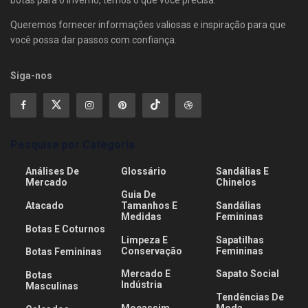
botas para o inverno, temos o que você precisa.
Queremos fornecer informações valiosas e inspiração para que
você possa dar passos com confiança.
Siga-nos
Pesquise por Categoria
Análises De
Glossário
Sandálias E
Mercado
Chinelos
Guia De
Atacado
Tamanhos E
Sandálias
Medidas
Femininas
Botas E Coturnos
Limpeza E
Sapatilhas
Conservação
Femininas
Botas Femininas
Mercado E
Sapato Social
Botas
Indústria
Masculinas
Tendências De