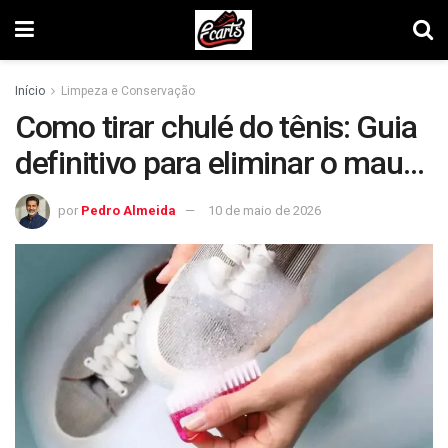
Início
Limpeza e Conservação
Como tirar chulé do tênis: Guia
definitivo para eliminar o mau
cheiro
por
Pedro Almeida
10 de maio de 2026