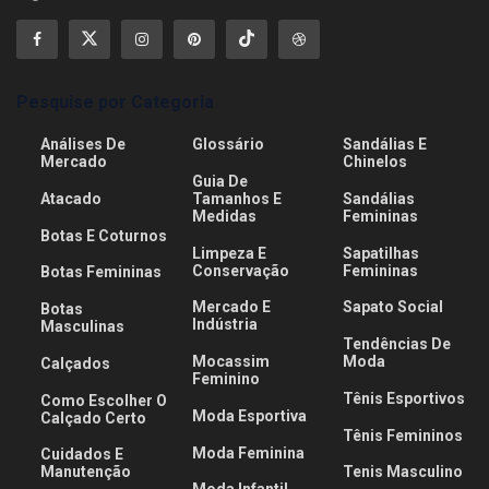
Pesquise por Categoria
Análises De
Glossário
Sandálias E
Mercado
Chinelos
Guia De
Atacado
Tamanhos E
Sandálias
Medidas
Femininas
Botas E Coturnos
Limpeza E
Sapatilhas
Conservação
Femininas
Botas Femininas
Mercado E
Sapato Social
Botas
Indústria
Masculinas
Tendências De
Mocassim
Moda
Calçados
Feminino
Tênis Esportivos
Como Escolher O
Moda Esportiva
Calçado Certo
Tênis Femininos
Moda Feminina
Cuidados E
Manutenção
Tenis Masculino