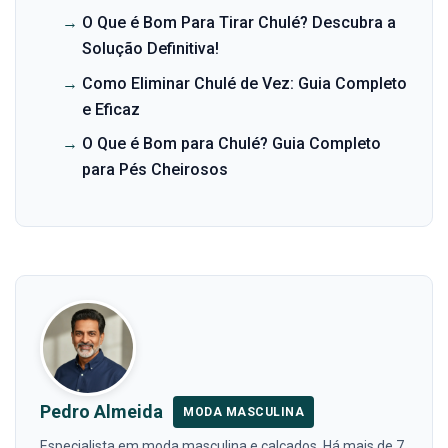
→
O Que é Bom Para Tirar Chulé? Descubra a
Solução Definitiva!
→
Como Eliminar Chulé de Vez: Guia Completo
e Eficaz
→
O Que é Bom para Chulé? Guia Completo
para Pés Cheirosos
Pedro Almeida
MODA MASCULINA
Especialista em moda masculina e calçados. Há mais de 7